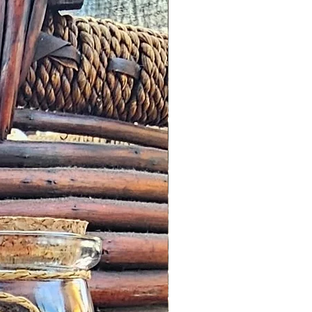
n ocurrir errores inesperados.
deben enviarse a nuestra
o. Nos reservamos el derecho a
o defecto en un plazo de 72
a alguna deficiencia y no la
de las 72 horas posteriores a
 de queja inicial o cualquier
proporcionada por un Cliente,
tercambio de cualquier
ismo valor o menos en nuestra
se describe: estos problemas
o antes posible, esto podría
na mezcla de direcciones y
ionarlo de manera rápida y