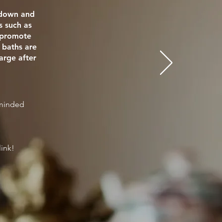
e down and
s such as
o promote
 baths are
arge after
eminded
link!