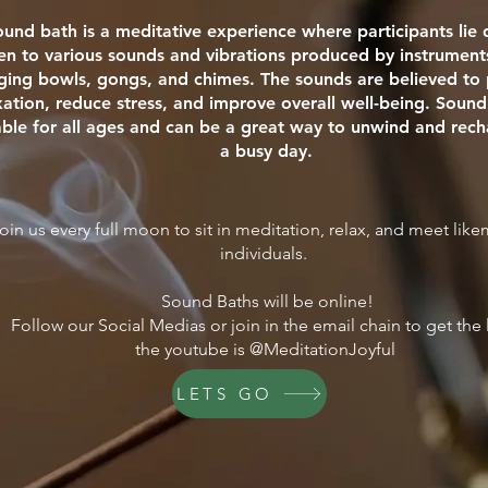
ound bath is a meditative experience where participants li
ten to various sounds and vibrations produced by instrument
nging bowls, gongs, and chimes. The sounds are believed t
xation, reduce stress, and improve overall well-being. Sound
able for all ages and can be a great way to unwind and rech
a busy day.
oin us every full moon to sit in meditation, relax, and meet lik
individuals.
Sound Baths will be online!
Follow our Social Medias or join in the email chain to get the 
the youtube is @MeditationJoyful
LETS GO