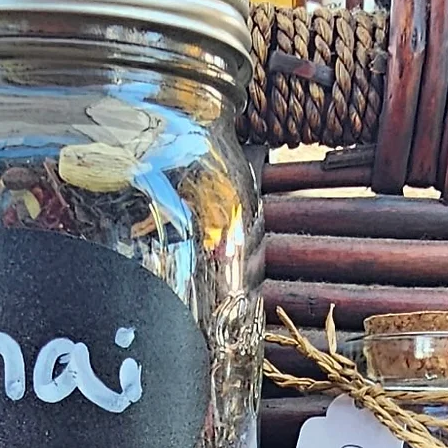
lanzamiento, puede
Dichos problemas 
página de contact
subsanar el error 
horas. Si se aprueb
corregimos dentro 
la fecha de la carta
otra notificación 
ofreceremos un in
producto por el m
tienda en línea.
Producto no como 
deben informarse l
ser simplemente u
desearíamos soluc
oportuna.