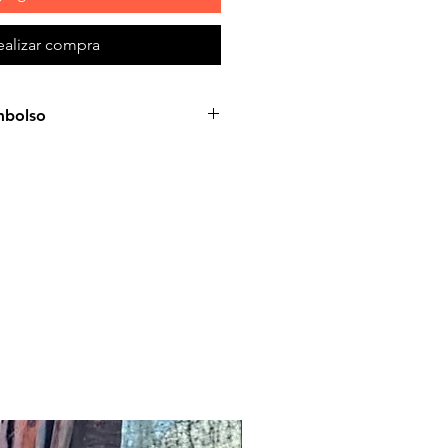
ealizar compra
mbolso
oducto: debido a algunos
o de su propio servidor de
 que no reciba un correo
rega de nuestra parte. En este
damos que se comunique con
ener ayuda. Las reclamaciones
ga deben enviarse a nuestro
 por escrito, dentro de los 7
la fecha de realización del
rario, el producto se
do.
 aunque todos los productos
osamente antes de su