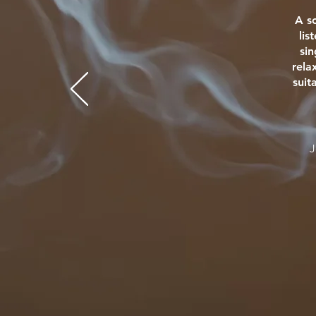
A s
lis
si
rela
suit
J