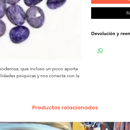
R
Devolución y ree
No entrega del pr
problemas de enví
correo, es posible
electrónico de ent
 poderosa, que incluso un poco aporta
caso, le recomen
lidades psíquicas y nos conecta con la
nosotros para obt
por falta de entre
correo electrónico,
días posteriores a 
Productos relacionados
pedido. De lo cont
considerará recibi
Defectos mayores:
se prueban minuci