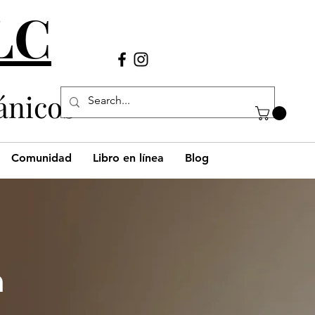
LLC
Llámanos
(980) 269-38
29
ánicos
Comunidad
Libro en línea
Blog
h