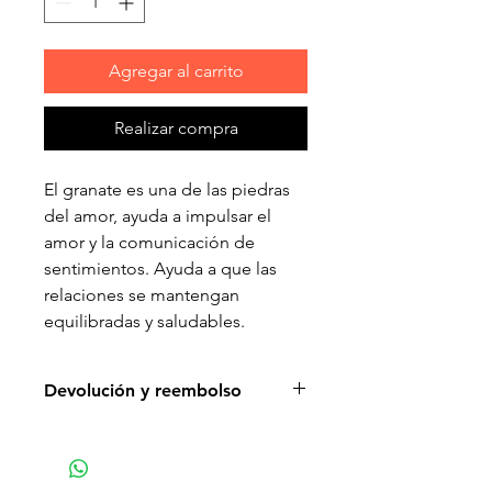
Agregar al carrito
Realizar compra
El granate es una de las piedras
del amor, ayuda a impulsar el
amor y la comunicación de
sentimientos. Ayuda a que las
relaciones se mantengan
equilibradas y saludables.
Devolución y reembolso
No entrega del producto: debido
a algunos problemas de envío de
su propio servidor de correo, es