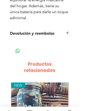
del hogar. Además, tiene su
única batería para darle un toque
adicional.
Devolución y reembolso
No entrega del producto: debido
a algunos problemas de envío de
su propio servidor de correo, es
posible que no reciba un correo
Productos
electrónico de entrega de
relacionados
nuestra parte. En este caso, le
recomendamos que se
comunique con nosotros para
NEW
obtener ayuda. Las
reclamaciones por falta de
entrega deben enviarse a nuestro
correo electrónico, por escrito,